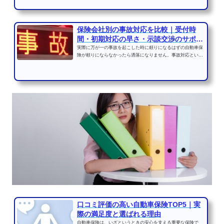
保険会社別の事故対応を比較｜受付時
間・初期対応の早さ・示談交渉のサポー
ト体制
実際に万が一の事故を起こした時に頼りになるはずの自動車保
険が頼りにならなかったら洒落になりません。事故対応という
のは担当者によって大...
口コミ評価の高い自動車保険TOP5｜実
際の満足度と選ばれる理由
自動車保険は、いざというときの安心を支える重要な保険で