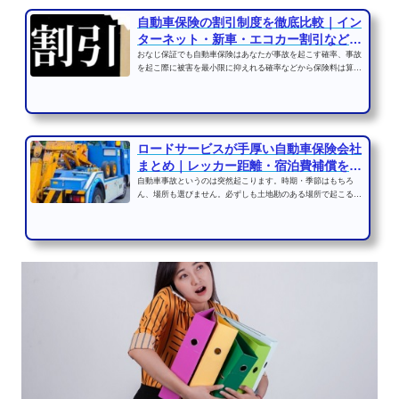
自動車保険の割引制度を徹底比較｜イン
ターネット・新車・エコカー割引などの
違い
おなじ保証でも自動車保険はあなたが事故を起こす確率、事故
を起こ際に被害を最小限に抑えれる確率などから保険料は算出
されるのです。つまり...
ロードサービスが手厚い自動車保険会社
まとめ｜レッカー距離・宿泊費補償を比
較
自動車事故というのは突然起こります。時期・季節はもちろ
ん、場所も選びません。必ずしも土地勘のある場所で起こると
は限らないのです。そん...