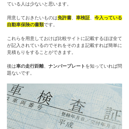
ている人は少ないと思います。
用意しておきたいものは
免許書
、
車検証
、
今入っている
自動車保険の書類
です。
これらを用意しておけば比較サイトに記載するほぼ全て
が記入されているのでそれをそのまま記載すれば簡単に
見積もりをすることができます。
後は
車の走行距離
、
ナンバープレート
を知っていれば問
題ないです。