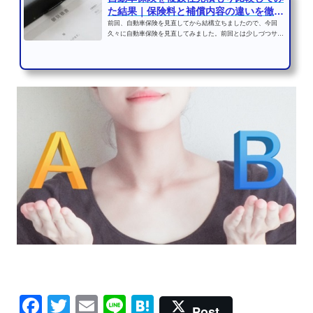
た結果｜保険料と補償内容の違いを徹底
検証
前回、自動車保険を見直してから結構立ちましたので、今回
久々に自動車保険を見直してみました。前回とは少しづつサー
ビスも異なっていますの...
Facebook
Twitter
Email
Line
Hatena
Post