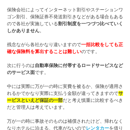
保険会社によってインターネット割引やステーションワ
ゴン割引、保険証券不発送割引きなどがある場合もある
ので各社が実施している
割引制度を一つづつ比べていく
しかありません
。
残念ながら各社かなり違いますので
一括比較をしても正
確な保険料を算出することは難しい
のです。
次に行うのは
自動車保険に付帯するロードサービスなど
のサービス面
です。
中には実際に万が一の時に実費を被るか、保険が適用さ
れるかでかなり実際に支払う金額が違ってきますので
サ
ービスといえど保証の一部
だと考え慎重に比較するべき
だと管理人は考えています。
万が一の時に事故そのものは補償されたけど、帰れなく
なりホテルに泊まる、代車がないので
レンタカー
を借り