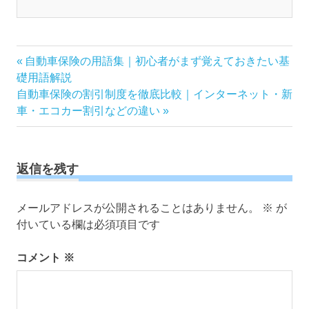
投
前
自動車保険の用語集｜初心者がまず覚えておきたい基
の
礎用語解説
稿
次
記
自動車保険の割引制度を徹底比較｜インターネット・新
ナ
の
事:
車・エコカー割引などの違い
ビ
記
ゲ
事:
ー
返信を残す
シ
ョ
ン
メールアドレスが公開されることはありません。
※
が
付いている欄は必須項目です
コメント
※