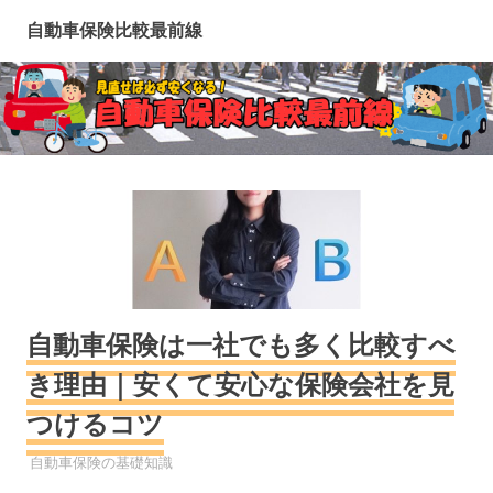
コ
自動車保険比較最前線
ン
テ
ン
ツ
へ
ス
キ
ッ
プ
自動車保険は一社でも多く比較すべ
き理由｜安くて安心な保険会社を見
つけるコツ
自動車保険
自動車保険の基礎知識