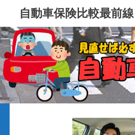
コ
自動車保険比較最前線
ン
テ
ン
ツ
へ
ス
キ
ッ
プ