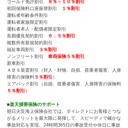
ゴールド免許割引
８％～１０％割引
初回保険料口座振替割引
１％割引
運転者年齢条件割引
運転者家族限定割引
運転者本人・配偶者限定割引
長期優良契約割引
６．５％割引
複数所有新規契約割引
福祉車両割引
３％割引
ノンフリート割引
車両保険５％割引
新車割引
ＡＢＳ装置割引（対人・対物、自損、搭乗者傷害、人身
障害の保険料
５％割引
）
エアバック割引（自損、搭乗者傷害、人身障害の保険料
５％割引
）
■
楽天損害保険のサポート
朝日火災海上保険会社では、ダイレクトにお客様とつな
がるメリットを最大限に発揮して、スピーディで確かな
事故対応を実現。24時間365日の事故受付や休日に事故