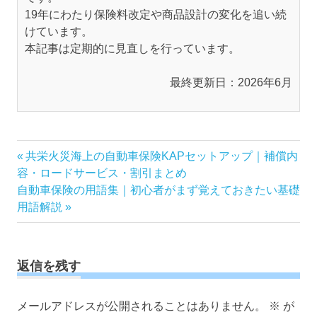
19年にわたり保険料改定や商品設計の変化を追い続
けています。
本記事は定期的に見直しを行っています。
最終更新日：2026年6月
投
前
共栄火災海上の自動車保険KAPセットアップ｜補償内
の
容・ロードサービス・割引まとめ
稿
次
記
自動車保険の用語集｜初心者がまず覚えておきたい基礎
ナ
の
事:
用語解説
ビ
記
ゲ
事:
ー
返信を残す
シ
ョ
ン
メールアドレスが公開されることはありません。
※
が