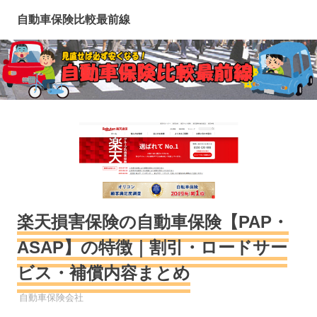
コ
自動車保険比較最前線
ン
テ
ン
ツ
へ
ス
キ
ッ
プ
楽天損害保険の自動車保険【PAP・
ASAP】の特徴｜割引・ロードサー
ビス・補償内容まとめ
自動車保険
自動車保険会社