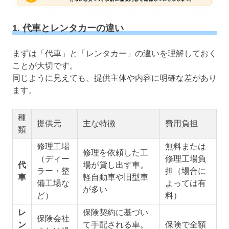
1. 代車とレンタカーの違い
まずは「代車」と「レンタカー」の違いを理解しておく
ことが大切です。
同じように見えても、提供主体や内容に明確な差があり
ます。
種
提供元
主な特徴
費用負担
類
修理工場
無料または
修理を依頼した工
（ディー
修理工場負
代
場が貸し出す車。
ラー・整
担（場合に
車
軽自動車や旧型車
備工場な
よっては有
が多い
ど）
料）
レ
保険契約に基づい
保険会社
ン
て手配される車。
保険で全額