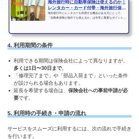
海外旅行時に自動車保険は使えるのか｜
レンタカー・カード付帯・海外旅行保険
の選び方
海外旅行中にレンタカーを利用する機会がある方にとって、
「自動車保険が海外でも使えるか」は非常に重要なポイントで
す。しかし、日本国内の...
4. 利用期間の条件
利用できる期間は保険会社によって異なりますが、
多くは1日〜30日まで
。
「修理完了まで」や「部品入荷まで」といった条件
が設けられる場合もあります。
延長を希望する場合は、
保険会社への事前申請が必
要
です。
5. 利用時の手続き・申請の流れ
サービスをスムーズに利用するには、次の流れで手続き
を行います。