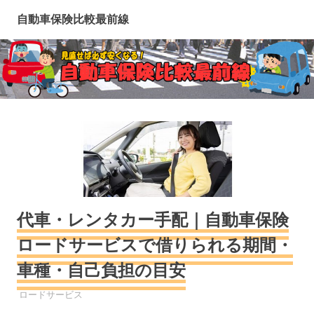
コ
自動車保険比較最前線
ン
テ
ン
ツ
へ
ス
キ
ッ
プ
代車・レンタカー手配｜自動車保険
ロードサービスで借りられる期間・
車種・自己負担の目安
自動車保険
ロードサービス