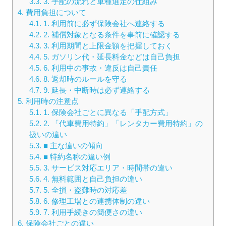
3.3.
3. 手配の流れと車種選定の仕組み
4.
費用負担について
4.1.
1. 利用前に必ず保険会社へ連絡する
4.2.
2. 補償対象となる条件を事前に確認する
4.3.
3. 利用期間と上限金額を把握しておく
4.4.
5. ガソリン代・延長料金などは自己負担
4.5.
6. 利用中の事故・違反は自己責任
4.6.
8. 返却時のルールを守る
4.7.
9. 延長・中断時は必ず連絡する
5.
利用時の注意点
5.1.
1. 保険会社ごとに異なる「手配方式」
5.2.
2. 「代車費用特約」「レンタカー費用特約」の
扱いの違い
5.3.
■ 主な違いの傾向
5.4.
■ 特約名称の違い例
5.5.
3. サービス対応エリア・時間帯の違い
5.6.
4. 無料範囲と自己負担の違い
5.7.
5. 全損・盗難時の対応差
5.8.
6. 修理工場との連携体制の違い
5.9.
7. 利用手続きの簡便さの違い
6.
保険会社ごとの違い