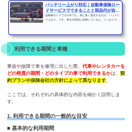
バッテリー上がり対応｜自動車保険ロー
ドサービスでできることと部品代が自己
負担...
自動車のトラブルの中でも、特に多く発生するのが「バッテリ
ー上がり」です。車を日常的に利用していると、うっかりライ
トを消し忘れたり、冬...
利用できる期間と車種
事故や故障で車を修理に出した際、
代車やレンタカーを
どの程度の期間・どのタイプの車で利用できるか
は、
契
約プランや保険会社の方針によって異なります
。
ここでは、それぞれの具体的な内容を細かく説明しま
す。
1. 利用できる期間の一般的な目安
■ 基本的な利用期間