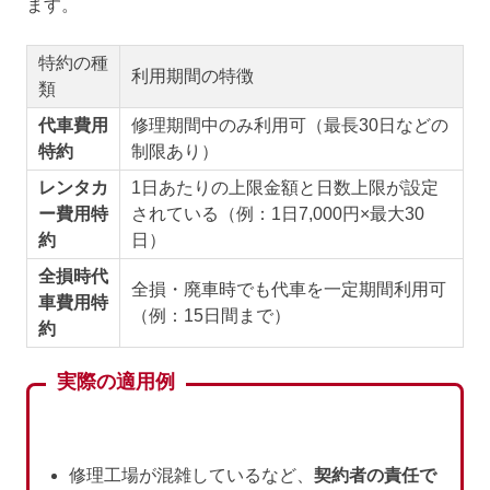
ます。
特約の種
利用期間の特徴
類
代車費用
修理期間中のみ利用可（最長30日などの
特約
制限あり）
レンタカ
1日あたりの上限金額と日数上限が設定
ー費用特
されている（例：1日7,000円×最大30
約
日）
全損時代
全損・廃車時でも代車を一定期間利用可
車費用特
（例：15日間まで）
約
実際の適用例
修理工場が混雑しているなど、
契約者の責任で