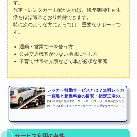
す。
代車・レンタカー手配があれば、修理期間中も生
活をほぼ通常どおり維持できます。
特に次のような方にとっては、重要なサポートで
す。
通勤・営業で車を使う方
公共交通機関が少ない地域に住む方
子育て世帯や介護などで車が必須な家庭
レッカー移動サービスとは？無料レッカ
ー距離と超過料金の目安・指定工場の選
び方
自動車保険に付帯する「ロードサービス」は、事故や故障など
のトラブル時にドライバーをサポートする重要なサービスで
す。その中でも利用頻度...
サービス利用の条件