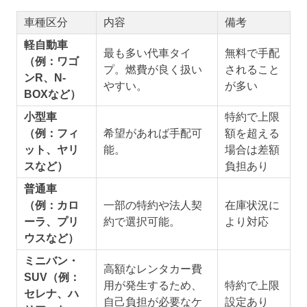
車種区分
内容
備考
軽自動車
最も多い代車タイ
無料で手配
（例：ワゴ
プ。燃費が良く扱い
されること
ンR、N-
やすい。
が多い
BOXなど）
小型車
特約で上限
（例：フィ
希望があれば手配可
額を超える
ット、ヤリ
能。
場合は差額
スなど）
負担あり
普通車
（例：カロ
一部の特約や法人契
在庫状況に
ーラ、プリ
約で選択可能。
より対応
ウスなど）
ミニバン・
高額なレンタカー費
SUV（例：
用が発生するため、
特約で上限
セレナ、ハ
自己負担が必要なケ
設定あり