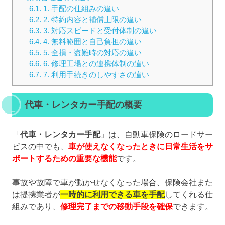
6.1.
1. 手配の仕組みの違い
6.2.
2. 特約内容と補償上限の違い
6.3.
3. 対応スピードと受付体制の違い
6.4.
4. 無料範囲と自己負担の違い
6.5.
5. 全損・盗難時の対応の違い
6.6.
6. 修理工場との連携体制の違い
6.7.
7. 利用手続きのしやすさの違い
代車・レンタカー手配の概要
「
代車・レンタカー手配
」は、自動車保険のロードサー
ビスの中でも、
車が使えなくなったときに日常生活をサ
ポートするための重要な機能
です。
事故や故障で車が動かせなくなった場合、保険会社また
は提携業者が
一時的に利用できる車を手配
してくれる仕
組みであり、
修理完了までの移動手段を確保
できます。