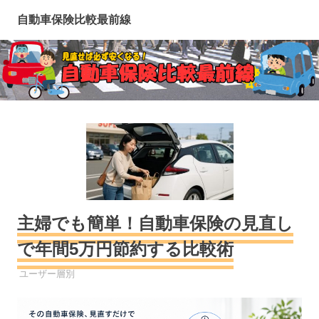
コ
自動車保険比較最前線
ン
テ
ン
ツ
へ
ス
キ
ッ
プ
主婦でも簡単！自動車保険の見直し
で年間5万円節約する比較術
自動車保険
ユーザー層別