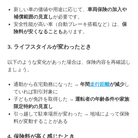
新しい車の価値や用途に応じて、
車両保険の加入や
補償範囲の見直し
が必要です。
安全性能が高い車（自動ブレーキ搭載など）は、
保
険料が安くなることも
あります。
3. ライフスタイルが変わったとき
以下のような変化があった場合は、保険内容を再確認し
ましょう。
通勤から在宅勤務になった →
年間
走行距離
が減少
し
ていれば割引対象に
子どもが免許を取得した →
運転者の年齢条件や家族
限定特約の見直し
引っ越して駐車場所が変わった → 地域によって保険
料が変動することがある
4. 保険料が高く感じたとき