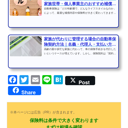
家族世帯・個人事業主のおすすめ補償と
注意点
自動車保険は「どの年齢層で、どんなライフスタイルなのか」
によって、最適な補償内容や保険料が大きく変わってきます。
若い世代は事故リスク...
家族が代わりに管理する場合の自動車保
険契約方法｜名義・代理人・支払い方法
の注意点
高齢の親や多忙な家族に代わって、車の保険手続きを代行した
いというケースが増えています。しかし、保険契約は「契約者
本人の意思」が重要視...
Facebook
Twitter
Email
Line
Hatena
Post
Share
※本ページには広告（PR）が含まれます。
保険料は条件で大きく変わります
まずは相場を確認