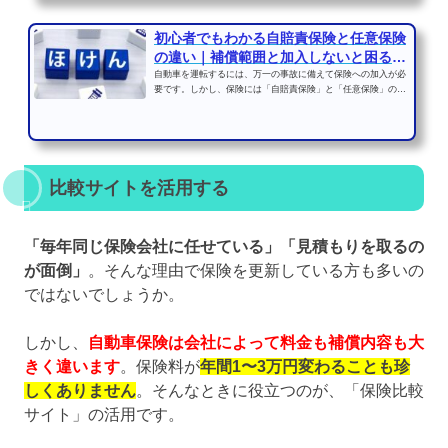
初心者でもわかる自賠責保険と任意保険
の違い｜補償範囲と加入しないと困る理
由
自動車を運転するには、万一の事故に備えて保険への加入が必
要です。しかし、保険には「自賠責保険」と「任意保険」の2
種類があり、それぞれ...
比較サイトを活用する
「毎年同じ保険会社に任せている」「見積もりを取るの
が面倒」
。そんな理由で保険を更新している方も多いの
ではないでしょうか。
しかし、
自動車保険は会社によって料金も補償内容も大
きく違います
。保険料が
年間1〜3万円変わることも珍
しくありません
。そんなときに役立つのが、「保険比較
サイト」の活用です。