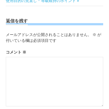
の
事:
使用目的の見直し・等級維持のポイント
ビ
記
ゲ
事:
ー
返信を残す
シ
ョ
ン
メールアドレスが公開されることはありません。
※
が
付いている欄は必須項目です
コメント
※