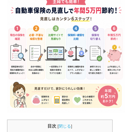
目次
[
閉じる
]