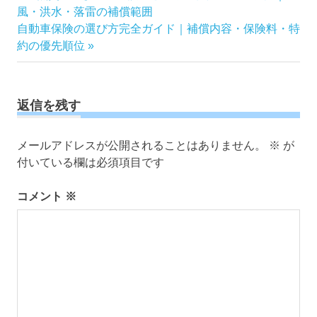
の
風・洪水・落雷の補償範囲
稿
次
記
自動車保険の選び方完全ガイド｜補償内容・保険料・特
ナ
の
事:
約の優先順位
ビ
記
ゲ
事:
ー
返信を残す
シ
ョ
ン
メールアドレスが公開されることはありません。
※
が
付いている欄は必須項目です
コメント
※