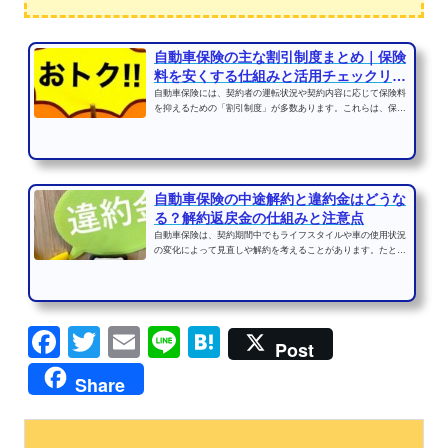
自動車保険の主な割引制度まとめ｜保険
料を安くする仕組みと活用チェックリス
ト
自動車保険には、契約者の運転状況や契約内容に応じて保険料
を抑えるための「割引制度」が多数あります。これらは、保険
会社がリスクを正確に...
自動車保険の中途解約と違約金はどうな
る？解約返戻金の仕組みと注意点
自動車保険は、契約期間中でもライフスタイルや車の使用状況
の変化によって見直しや解約を考えることがあります。たとえ
ば、車を手放したり、...
Facebook
Twitter
Email
Line
Hatena
Post
Share