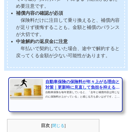
め要注意です。
補償内容の確認が必須
保険料だけに注目して乗り換えると、補償内容
が足りず後悔することも。金額と補償のバランス
が大切です。
中途解約の返戻金に注意
年払いで契約していた場合、途中で解約すると
戻ってくる金額が少ない可能性があります。
自動車保険の保険料が年々上がる理由と
対策｜更新時に見直して負担を抑えるポ
イント
自動車保険を毎年更新していると、「去年と補償内容は同じな
のに保険料が上がっている」と感じる方も多いはずです。これ
は個人の事故歴や年齢...
目次
[
閉じる
]