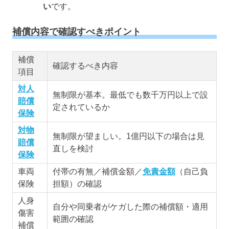
い
です。
補償内容で確認すべきポイント
補償
確認するべき内容
項目
対人
無制限が基本。最低でも数千万円以上で設
賠償
定されているか
保険
対物
無制限が望ましい。1億円以下の場合は見
賠償
直しを検討
保険
車両
付帯の有無／補償金額／
免責金額
（自己負
保険
担額）の確認
人身
自分や同乗者がケガした際の補償額・適用
傷害
範囲の確認
補償