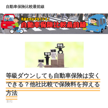
コ
自動車保険比較最前線
ン
テ
ン
ツ
へ
ス
キ
ッ
プ
等級ダウンしても自動車保険は安く
できる？他社比較で保険料を抑える
方法
自動車保険
割引