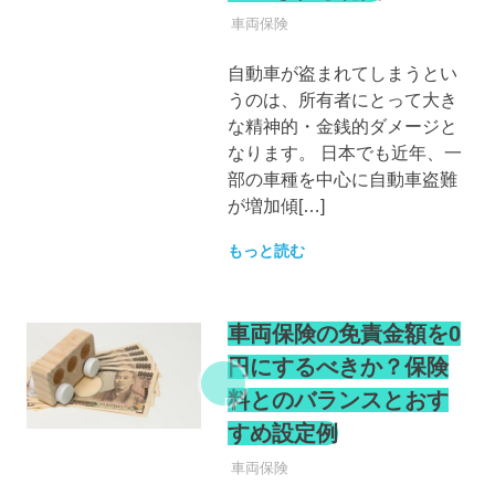
自動車保険
車両保険
自動車が盗まれてしまうとい
うのは、所有者にとって大き
な精神的・金銭的ダメージと
なります。 日本でも近年、一
部の車種を中心に自動車盗難
が増加傾[…]
もっと読む
車両保険の免責金額を0
円にするべきか？保険
料とのバランスとおす
すめ設定例
自動車保険
車両保険