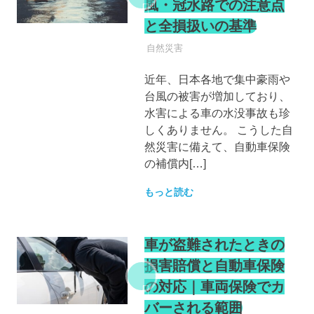
風・冠水路での注意点
と全損扱いの基準
自動車保険
自然災害
近年、日本各地で集中豪雨や
台風の被害が増加しており、
水害による車の水没事故も珍
しくありません。 こうした自
然災害に備えて、自動車保険
の補償内[…]
もっと読む
車が盗難されたときの
損害賠償と自動車保険
の対応｜車両保険でカ
バーされる範囲