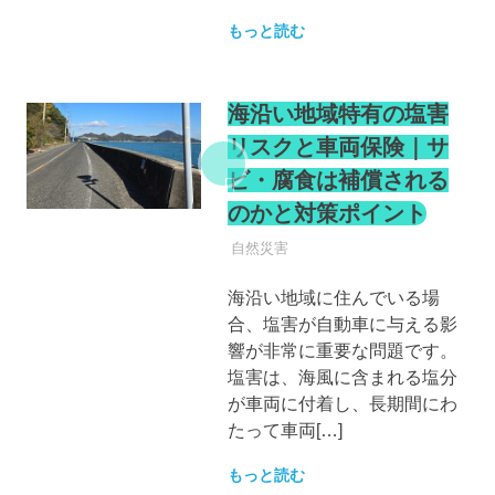
もっと読む
海沿い地域特有の塩害
リスクと車両保険｜サ
ビ・腐食は補償される
のかと対策ポイント
自動車保険
自然災害
海沿い地域に住んでいる場
合、塩害が自動車に与える影
響が非常に重要な問題です。
塩害は、海風に含まれる塩分
が車両に付着し、長期間にわ
たって車両[…]
もっと読む