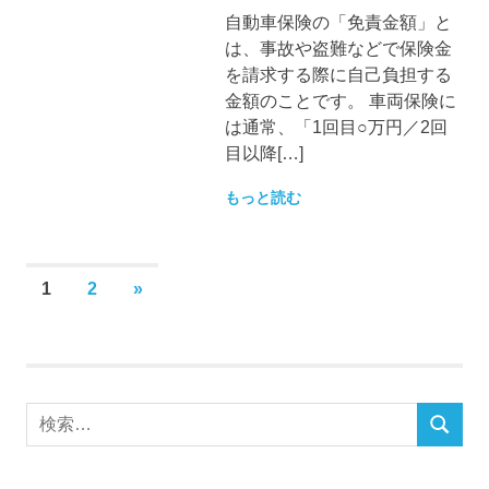
自動車保険の「免責金額」と
は、事故や盗難などで保険金
を請求する際に自己負担する
金額のことです。 車両保険に
は通常、「1回目○万円／2回
目以降[…]
もっと読む
投
次
1
2
»
稿
の
の
記
ペ
事
ー
検
ジ
検
索
送
索
対
り