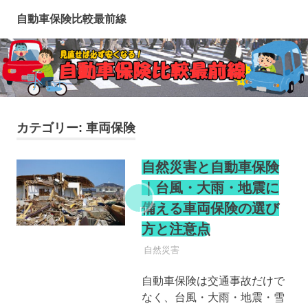
コ
自動車保険比較最前線
ン
テ
ン
ツ
へ
ス
キ
カテゴリー:
車両保険
ッ
プ
自然災害と自動車保険
｜台風・大雨・地震に
備える車両保険の選び
方と注意点
自動車保険
自然災害
自動車保険は交通事故だけで
なく、台風・大雨・地震・雪