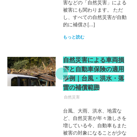
害などの「自然災害」による
被害にも関わります。 ただ
し、すべての自然災害が自動
的に補償さ[…]
もっと読む
自然災害による車両損
害と自動車保険の適用
事例｜台風・洪水・落
雷の補償範囲
自動車保険
自然災害
台風、大雨、洪水、地震な
ど、自然災害が年々激しさを
増している今、自動車もまた
被害の対象になることが少な