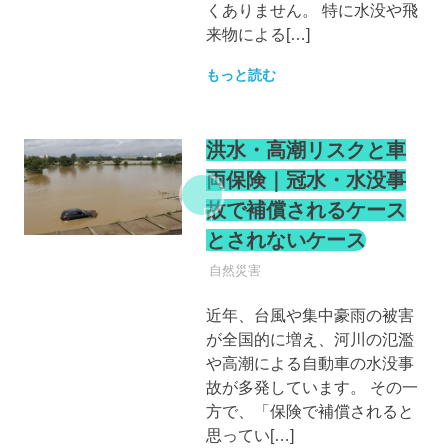
くありません。 特に水没や飛
来物による[…]
もっと読む
洪水・高潮リスクと車
両保険｜冠水・水没事
故で補償されるケース
とされないケース
自動車保険
自然災害
近年、台風や集中豪雨の被害
が全国的に増え、河川の氾濫
や高潮による自動車の水没事
故が多発しています。 その一
方で、「保険で補償されると
思ってい[…]