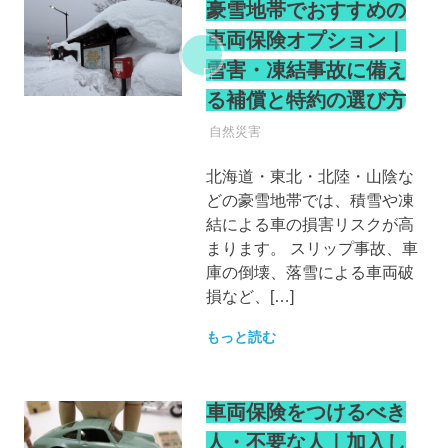
豪雪地帯でおすすめの
車両保険オプション｜
雪害・凍結事故に備え
る補償と特約の選び方
自動車保険
自然災害
北海道・東北・北陸・山陰な
どの豪雪地帯では、積雪や凍
結による車の損害リスクが高
まります。 スリップ事故、車
庫の倒壊、落雪による車両破
損など、[…]
もっと読む
車両保険をつけるべき
人・不要な人｜加入し