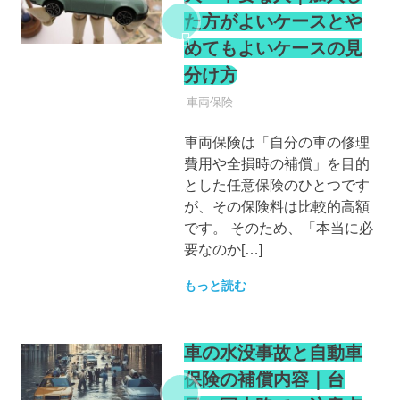
た方がよいケースとや
めてもよいケースの見
分け方
自動車保険
車両保険
車両保険は「自分の車の修理
費用や全損時の補償」を目的
とした任意保険のひとつです
が、その保険料は比較的高額
です。 そのため、「本当に必
要なのか[…]
もっと読む
車の水没事故と自動車
保険の補償内容｜台