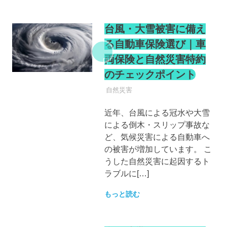
台風・大雪被害に備え
る自動車保険選び｜車
両保険と自然災害特約
のチェックポイント
自動車保険
自然災害
近年、台風による冠水や大雪
による倒木・スリップ事故な
ど、気候災害による自動車へ
の被害が増加しています。 こ
うした自然災害に起因するト
ラブルに[…]
もっと読む