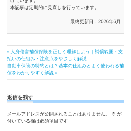
けています。
本記事は定期的に見直しを行っています。
最終更新日：2026年6月
投
前
人身傷害補償保険を正しく理解しよう｜補償範囲・支
の
払いの仕組み・注意点をやさしく解説
稿
次
記
自動車保険の特約とは？基本の仕組みとよく使われる補
ナ
の
事:
償をわかりやすく解説
ビ
記
ゲ
事:
ー
返信を残す
シ
ョ
ン
メールアドレスが公開されることはありません。
※
が
付いている欄は必須項目です