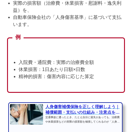
実際の損害額（治療費・休業損害・慰謝料・逸失利
益）を、
自動車保険会社の「人身傷害基準」に基づいて支払
います。
例
入院費・通院費：実際の治療費全額
休業損害：1日あたり日額×日数
精神的損害：傷害内容に応じた算定
人身傷害補償保険を正しく理解しよう｜
補償範囲・支払いの仕組み・注意点をや
さし...
交通事故に遭ったとき、たとえ自分に過失があっても、治療費
や休業損害などの実際の損害額を補償してくれるのが「人身傷
害補償保険」です。自...