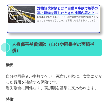
対物賠償保険とは？自動車事故で相手の
車・建物を壊したときの補償内容と上限
額
自動車を運転する上で、「もし相手の車や建物などに損害を与
えてしまったらどうしよう」と不安になる方も多いでしょう。
そうしたトラブルに備...
人身傷害補償保険（自分や同乗者の実損補
償）
概要
自分や同乗者が事故でケガ・死亡した際に、実際にかか
った費用を補償する保険です。
過失割合に関係なく、実損額を基準に支払われます。
特徴