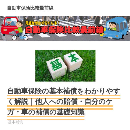
コ
自動車保険比較最前線
ン
テ
ン
ツ
へ
ス
キ
ッ
プ
自動車保険の基本補償をわかりやす
く解説｜他人への賠償・自分のケ
ガ・車の補償の基礎知識
自動車保険
基本補償