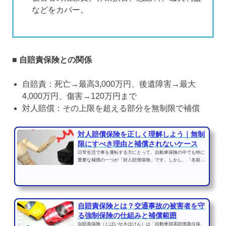
などをカバー。
■ 自賠責保険との関係
自賠責：死亡→最高3,000万円、後遺障害→最大
4,000万円、傷害→120万円まで
対人賠償：その上限を超える部分を無制限で補償
対人賠償保険を正しく理解しよう｜無制
限にすべき理由と補償されないケース
日常生活で車を運転する方にとって、自動車保険の中でも特に
重要な補償の一つが「対人賠償保険」です。しかし、「名前は
聞いたことがあるけれ...
自賠責保険とは？交通事故の被害者を守
る強制保険の仕組みと補償範囲
自賠責保険（じばいせきほけん）は「自動車損害賠償責任保