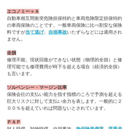
エコノミー＋Ａ
自動車相互間衝突危険担保特約と車両危険限定担保特約
の車両保険のことです。一般車両保険に比べ割安な保険
料ですが
当て逃げ
、
自損事故
いたずらなどには適用され
ません。
全損
修理不能、現状回復ができない状態（物理的全損）と修
理可能でも修理費用が時下を超える場合（経済的全損）
も言います。
ソルベンシー・マージン比率
保険会社の支払い能力を指す指標のころで予測を超える
巨大リスクに対して支払い余力を表します。一般的に２
００％を超えていれば問題ないとされています。
ＰＡＰ
対人賠償、対物賠償、自損事故、
無保険車傷害
、
搭乗者