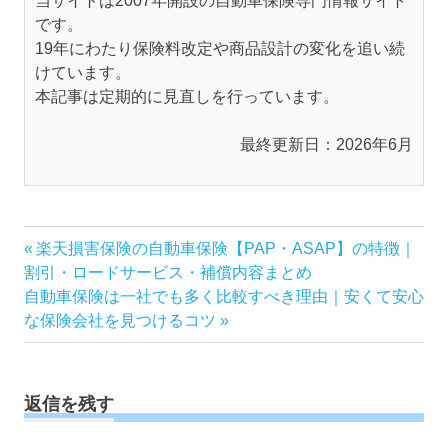
当サイトは2007年開設の自動車保険専門情報サイト
です。
19年にわたり保険料改定や商品設計の変化を追い続
けています。
本記事は定期的に見直しを行っています。
最終更新日：2026年6月
投
前
楽天損害保険の自動車保険【PAP・ASAP】の特徴｜
の
割引・ロードサービス・補償内容まとめ
稿
次
記
自動車保険は一社でも多く比較すべき理由｜安くて安心
ナ
の
事:
な保険会社を見つけるコツ
ビ
記
ゲ
事:
ー
返信を残す
シ
ョ