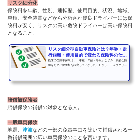
リスク細分化
保険料を年齢、性別、運転歴、使用目的、状況、地域、
車種、安全装置などから分析され優良ドライバーには保
険料が安く、リスクの高い危険ドライバーは高い保険料
となること。
リスク細分型自動車保険とは？年齢・走
行距離・使用目的で変わる保険料の仕組
み
従来の自動車保険は、「車種・年齢・等級」などの一般的な情
報をもとに保険料を設定していました。しかし、一人ひとりの
運転リスクや車の使用...
賠償被保険者
賠償保険の補償の対象となる人。
一般車両保険
地震、
津波
などの一部の免責事由を除いて補償される一
番補償範囲の広い車両保険のことを言います。