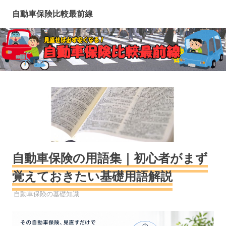
コ
自動車保険比較最前線
ン
テ
ン
ツ
へ
ス
キ
ッ
プ
自動車保険の用語集｜初心者がまず
覚えておきたい基礎用語解説
自動車保険
自動車保険の基礎知識