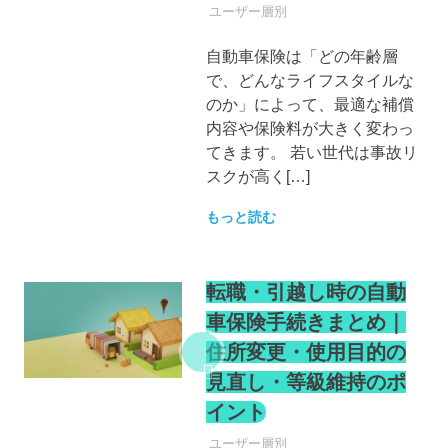
自動車保険
ユーザー層別
自動車保険は「どの年齢層
で、どんなライフスタイルな
のか」によって、最適な補償
内容や保険料が大きく変わっ
てきます。 若い世代は事故リ
スクが高く[…]
もっと読む
転職・引越し時の自動
車保険手続きまとめ｜
住所変更・使用目的の
見直し・等級維持のポ
イント
自動車保険
ユーザー層別