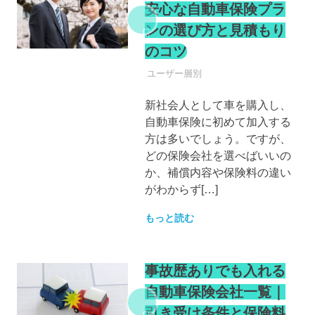
安心な自動車保険プラ
ンの選び方と見積もり
のコツ
自動車保険
ユーザー層別
新社会人として車を購入し、
自動車保険に初めて加入する
方は多いでしょう。ですが、
どの保険会社を選べばいいの
か、補償内容や保険料の違い
がわからず[…]
もっと読む
事故歴ありでも入れる
自動車保険会社一覧｜
引き受け条件と保険料