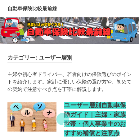
コ
自動車保険比較最前線
ン
テ
ン
ツ
へ
ス
キ
カテゴリー:
ユーザー層別
ッ
プ
主婦や初心者ドライバー、若者向けの保険選びのポイン
トを紹介します。家計に優しい保険の選び方や、初めて
の契約で注意すべき点を丁寧に解説します。
ユーザー層別自動車保
険ガイド｜主婦・家族
世帯・個人事業主のお
すすめ補償と注意点