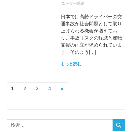
自動車保険
ユーザー層別
日本では高齢ドライバーの交
通事故が社会問題として取り
上げられる機会が増えてお
り、事故リスクの軽減と運転
支援の両立が求められていま
す。そのよう[…]
もっと読む
投
次
1
2
3
4
»
稿
の
の
記
ペ
事
ー
検
ジ
検
索