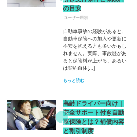
の目安
自動車保険
ユーザー層別
自動車事故の経験があると、
自動車保険への加入や更新に
不安を抱える方も多いかもし
れません。実際、事故歴があ
ると保険料が上がる、あるい
は契約自体[…]
もっと読む
高齢ドライバー向け｜
安全サポート付き自動
車保険とは？補償内容
と割引制度