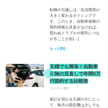
転職や引越しは、生活環境が
大きく変わるタイミングで
す。このとき、自動車保険の
契約情報も見直さなければ、
思わぬトラブルや損失につな
がることがあ[…]
もっと読む
主婦でも簡単！自動車
保険の見直しで年間5万
円節約する比較術
自動車保険
ユーザー層別
家計を預かる主婦の方にとっ
て、毎月の固定費は少しでも