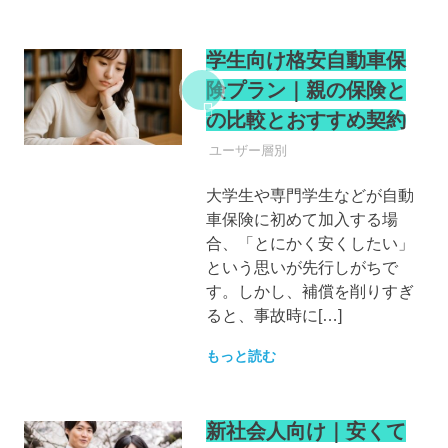
学生向け格安自動車保
険プラン｜親の保険と
の比較とおすすめ契約
自動車保険
ユーザー層別
大学生や専門学生などが自動
車保険に初めて加入する場
合、「とにかく安くしたい」
という思いが先行しがちで
す。しかし、補償を削りすぎ
ると、事故時に[…]
もっと読む
新社会人向け｜安くて