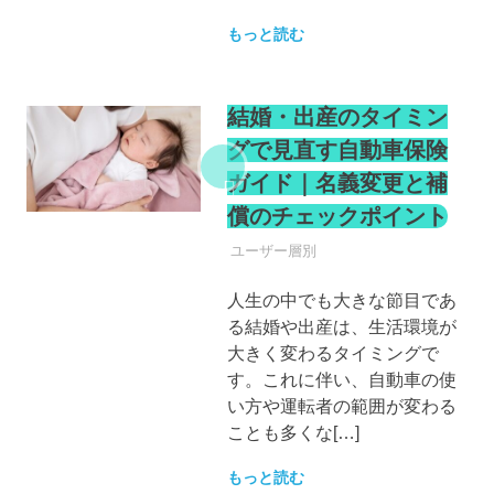
もっと読む
結婚・出産のタイミン
グで見直す自動車保険
ガイド｜名義変更と補
償のチェックポイント
自動車保険
ユーザー層別
人生の中でも大きな節目であ
る結婚や出産は、生活環境が
大きく変わるタイミングで
す。これに伴い、自動車の使
い方や運転者の範囲が変わる
ことも多くな[…]
もっと読む