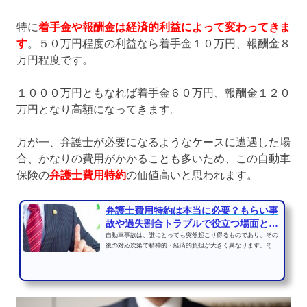
特に
着手金や報酬金は経済的利益によって変わってきま
す
。５０万円程度の利益なら着手金１０万円、報酬金８
万円程度です。
１０００万円ともなれば着手金６０万円、報酬金１２０
万円となり高額になってきます。
万が一、弁護士が必要になるようなケースに遭遇した場
合、かなりの費用がかかることも多いため、この自動車
保険の
弁護士費用特約
の価値高いと思われます。
弁護士費用特約は本当に必要？もらい事
故や過失割合トラブルで役立つ場面と加
入目安
自動車事故は、誰にとっても突然起こり得るものであり、その
後の対応次第で精神的・経済的負担が大きく異なります。そん
な中、「弁護士費用特...