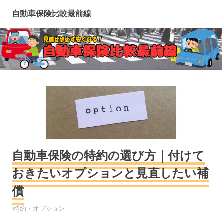
コ
自動車保険比較最前線
ン
テ
ン
ツ
へ
ス
キ
ッ
プ
自動車保険の特約の選び方｜付けて
おきたいオプションと見直したい補
償
自動車保険
特約・オプション