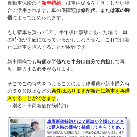
自動車保険の「
新車特約
」は車両保険を手厚くしたい場
合に活用されます。車の保障額は
修理代、または車の時
価
によって定められます。
もし新車を買って1年、半年後に事故にあった場合、車
の時価が半値になっているかもしれません。これでは新
たに新車を購入することが困難です。
新車同様でも
時価が半値なら半分は自分で負担
して再
度、購入する必要があります。
そこでこの特約をつけることにより修理費が新車購入時
の５０％以上などの
条件はありますが新たに新車を再購
入することができます
。
（別名：車両新価保険特約）
車両新価特約とは？新車が全損したとき
に購入時の価格で補償してもらうための
特約
新車を購入した直後に万が一の事故や盗難が起きた場合、通常