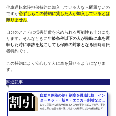
他車運転危険担保特約に加入している人なら問題ないの
ですが
必ずしもこの特約に貸した人が加入しているとは
限りません
。
自分のところに損害賠償を求められる可能性も十分にあ
ります。そんなときに
年齢条件以下の人が臨時に車を運
転した時に事故を起こしても保険の対象となる
臨時運転
者特約です。
この特約により安心して人に車を貸せるようになりま
す。
関連記事
自動車保険の割引制度を徹底比較｜イン
ターネット・新車・エコカー割引などの
違い
おなじ保証でも自動車保険はあなたが事故を起こす確率、事故
を起こ際に被害を最小限に抑えれる確率などから保険料は算出
されるのです。つまり...