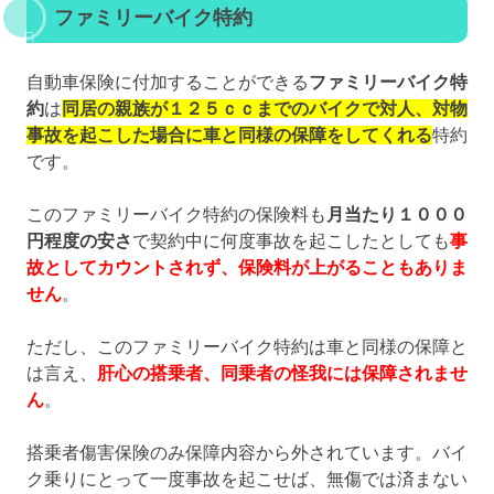
ファミリーバイク特約
自動車保険に付加することができる
ファミリーバイク特
約
は
同居の親族が１２５ｃｃまでのバイクで対人、対物
事故を起こした場合に車と同様の保障をしてくれる
特約
です。
このファミリーバイク特約の保険料も
月当たり１０００
円程度の安さ
で契約中に何度事故を起こしたとしても
事
故としてカウントされず、保険料が上がることもありま
せん
。
ただし、このファミリーバイク特約は車と同様の保障と
は言え、
肝心の搭乗者、同乗者の怪我には保障されませ
ん
。
搭乗者傷害保険のみ保障内容から外されています。バイ
ク乗りにとって一度事故を起こせば、無傷では済まない