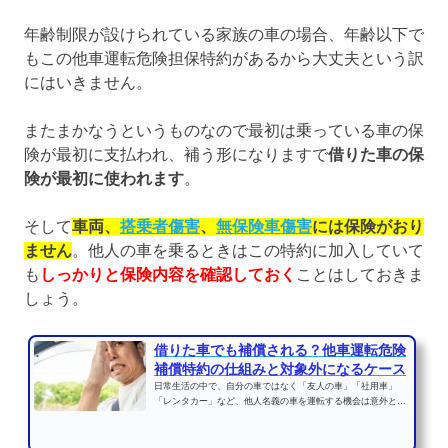
年齢制限が設けられている家族の車の場合、年齢以下で
もこの他車運転危険担保特約があるから大丈夫という訳
にはいきません。
またまかなうというものなので最初は乗っている車の保
険が最初に支払われ、補う形になりますで
借りた車の保
険が最初に使われます
。
そして
車両、
搭乗者傷害
、
無保険車傷害
には保険がおり
ません
。他人の車を乗るときはこの特約に加入していて
も
しっかりと保険内容を確認しておく
ことはしておきま
しょう。
借りた車でも補償される？他車運転危険
補償特約の仕組みと対象外になるケース
日常生活の中で、自分の車ではなく「友人の車」「社用車」
「レンタカー」など、他人名義の車を運転する機会は意外と多
くあります。しかし、そ...