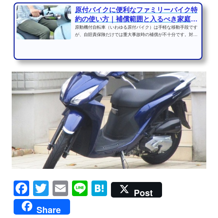
原付バイクに便利なファミリーバイク特
約の使い方｜補償範囲と入るべき家庭の
条件
原動機付自転車（いわゆる原付バイク）は手軽な移動手段です
が、自賠責保険だけでは重大事故時の補償が不十分です。対
人・対物の補償を手厚く...
Facebook
Twitter
Email
Line
Hatena
Post
Share