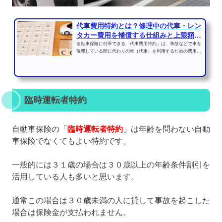
代車費用特約とは？修理中の代車・レン
タカー費用を補償する仕組みと上限額の
目安
自動車保険に付帯できる「代車費用特約」は、事故などで車を
修理している間に代わりの車（代車）を利用するための費用を
補償する特約である。...
臨時運転者特約
自動車保険の「
臨時運転者特約
」は年齢を問わない自動
車保険でなくてもよい特約です。
一般的には３１歳の場合は３０歳以上の年齢条件割引を
活用している人も多いと思います。
通常この場合は３０歳未満の人に貸して事故を起こした
場合は保険金が支払われません。