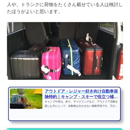
人や、トランクに荷物をたくさん載せている人は検討し
たほうがよいと思います。
アウトドア・レジャー好き向け自動車保
険特約｜キャンプ・スキーで役立つ補償
とは
キャンプや登山、釣り、サイクリングなど、アウトドア活動を
楽しむ方にとって、自動車は欠かせない移動手段です。万が一
の事故やトラブルに備...