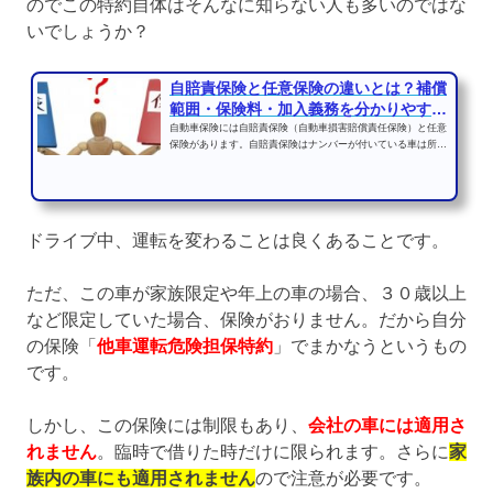
のでこの特約自体はそんなに知らない人も多いのではな
いでしょうか？
自賠責保険と任意保険の違いとは？補償
範囲・保険料・加入義務を分かりやすく
解説
自動車保険には自賠責保険（自動車損害賠償責任保険）と任意
保険があります。自賠責保険はナンバーが付いている車は所有
者の意思に関係なく加...
ドライブ中、運転を変わることは良くあることです。
ただ、この車が家族限定や年上の車の場合、３０歳以上
など限定していた場合、保険がおりません。だから自分
の保険「
他車運転危険担保特約
」でまかなうというもの
です。
しかし、この保険には制限もあり、
会社の車には適用さ
れません
。臨時で借りた時だけに限られます。さらに
家
族内の車にも適用されません
ので注意が必要です。