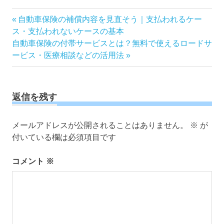
投
前
自動車保険の補償内容を見直そう｜支払われるケー
の
ス・支払われないケースの基本
稿
次
記
自動車保険の付帯サービスとは？無料で使えるロードサ
ナ
の
事:
ービス・医療相談などの活用法
ビ
記
ゲ
事:
ー
返信を残す
シ
ョ
ン
メールアドレスが公開されることはありません。
※
が
付いている欄は必須項目です
コメント
※