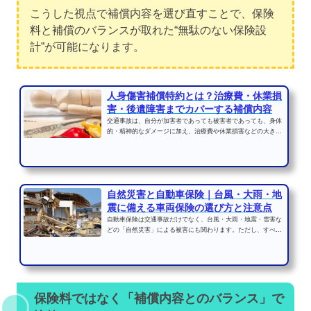
こうした視点で補償内容を選び直すことで、保険
料と補償のバランスが取れた“無駄のない保険設
計”が可能になります。
人身傷害補償特約とは？治療費・休業損
害・後遺障害までカバーする補償内容
交通事故は、自分が加害者であっても被害者であっても、身体
的・精神的なダメージに加え、治療費や休業損害などの大きな
金銭的負担を生じさせ...
自然災害と自動車保険｜台風・大雨・地
震に備える車両保険の選び方と注意点
自動車保険は交通事故だけでなく、台風・大雨・地震・雪害な
どの「自然災害」による被害にも関わります。ただし、すべて
の自然災害が自動的に...
保険料ではなく「補償内容とのバランス」で