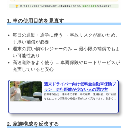
1. 車の使用目的を見直す
毎日の通勤・通学に使う → 事故リスクが高いため、
手厚い補償が必要
週末の買い物やレジャーのみ → 最小限の補償でもよ
い可能性あり
高速道路をよく使う → 車両保険やロードサービスが
充実していると安心
週末ドライバー向け低料金自動車保険プ
ラン｜走行距離が少ない人の選び方
自動車保険は、運転者の年齢、車の種類、使用目的、走行距離
などによって保険料や補償内容が大きく異なります。数多くの
保険会社がさまざまな...
2. 家族構成を反映する