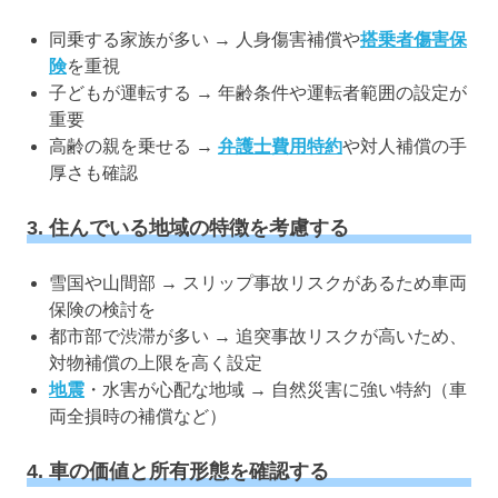
同乗する家族が多い → 人身傷害補償や
搭乗者傷害保
険
を重視
子どもが運転する → 年齢条件や運転者範囲の設定が
重要
高齢の親を乗せる →
弁護士費用特約
や対人補償の手
厚さも確認
3. 住んでいる地域の特徴を考慮する
雪国や山間部 → スリップ事故リスクがあるため車両
保険の検討を
都市部で渋滞が多い → 追突事故リスクが高いため、
対物補償の上限を高く設定
地震
・水害が心配な地域 → 自然災害に強い特約（車
両全損時の補償など）
4. 車の価値と所有形態を確認する