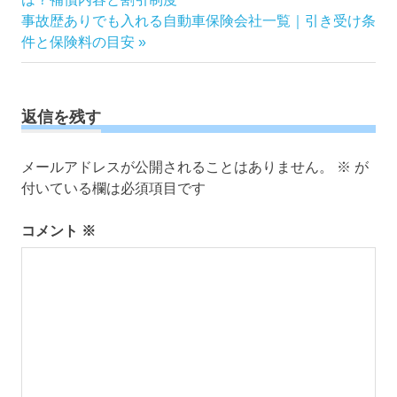
稿
次
記
事故歴ありでも入れる自動車保険会社一覧｜引き受け条
ナ
の
事:
件と保険料の目安
ビ
記
ゲ
事:
ー
返信を残す
シ
ョ
ン
メールアドレスが公開されることはありません。
※
が
付いている欄は必須項目です
コメント
※