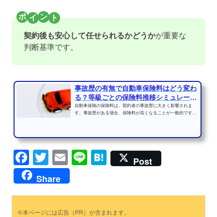
契約後も安心して任せられるかどうか
が重要な
判断基準です。
事故歴の有無で自動車保険料はどう変わ
る？等級ごとの保険料推移シミュレーシ
ョン
自動車保険の保険料は、契約者の事故歴に大きく影響されま
す。事故歴がある場合、保険料が高くなることが一般的です
が、事故歴がない場合、逆...
Facebook
Twitter
Email
Line
Hatena
Post
Share
※本ページには広告（PR）が含まれます。