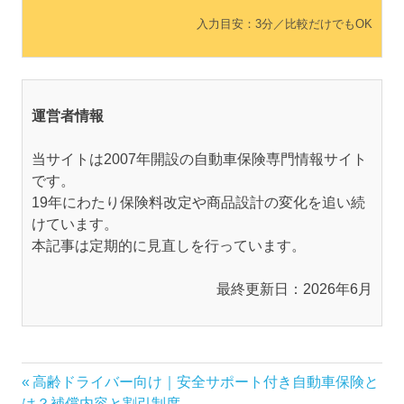
入力目安：3分／比較だけでもOK
運営者情報
当サイトは2007年開設の自動車保険専門情報サイト
です。
19年にわたり保険料改定や商品設計の変化を追い続
けています。
本記事は定期的に見直しを行っています。
最終更新日：2026年6月
投
前
高齢ドライバー向け｜安全サポート付き自動車保険と
の
は？補償内容と割引制度