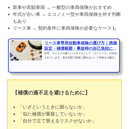
新車や高額車両 → 一般型の車両保険がおすすめ
年式が古い車 → エコノミー型や車両保険を外す判断
もあり
リース車 → 契約条件に車両保険が必要なケースも
リース車専用自動車保険の選び方｜残価
設定・補償範囲・事故時の自己負担に注
意
近年、マイカーの新しいスタイルとして「カーリース」が注目
されています。毎月定額で新車に乗れるという手軽さが魅力で
すが、リース車には「...
【補償の過不足を避けるために】
「いざというときに困らないか」
「似た補償が重複していないか」
「自分で立て替えるリスクがないか」