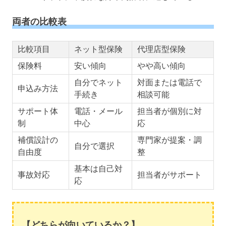
両者の比較表
比較項目
ネット型保険
代理店型保険
保険料
安い傾向
やや高い傾向
自分でネット
対面または電話で
申込み方法
手続き
相談可能
サポート体
電話・メール
担当者が個別に対
制
中心
応
補償設計の
専門家が提案・調
自分で選択
自由度
整
基本は自己対
事故対応
担当者がサポート
応
【どちらが向いているか？】