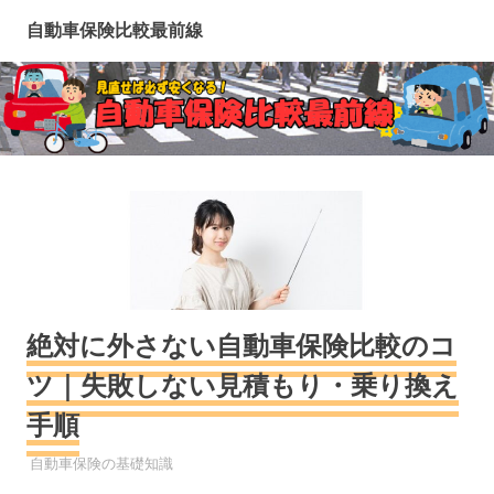
コ
自動車保険比較最前線
ン
テ
ン
ツ
へ
ス
キ
ッ
プ
絶対に外さない自動車保険比較のコ
ツ｜失敗しない見積もり・乗り換え
手順
自動車保険
自動車保険の基礎知識