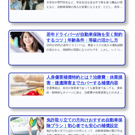
大学生や専門学生など、学生生活を送る中で車を使う機会が増
えると、自動車保険の加入が必要になります。ただし、若年層
のドライバーは事故リ...
若年ドライバーが自動車保険を安く契約
するコツ｜年齢条件・等級の活かし方
10代や20代の若年ドライバーは、事故リスクの高さや運転経験
の浅さから、保険料が高額になりがちです。しかし、いくつか
の工夫をすることで、...
人身傷害補償特約とは？治療費・休業損
害・後遺障害までカバーする補償内容
交通事故は、自分が加害者であっても被害者であっても、身体
的・精神的なダメージに加え、治療費や休業損害などの大きな
金銭的負担を生じさせ...
免許取り立ての方向けおすすめ自動車保
険プラン｜初心者でも安心の補償設定
免許を取り立てたばかりの方にとって、自動車保険の選び方は