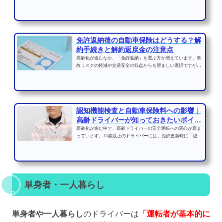
定特約」と呼びます。...
免許返納後の自動車保険はどうする？解
約手続きと解約返戻金の注意点
高齢化が進むなか、「免許返納」を選ぶ方が増えています。事
故リスクの軽減や交通安全の観点からも望ましい選択ですが、
免許を返納しただけで...
認知機能検査と自動車保険料への影響｜
高齢ドライバーが知っておきたいポイン
ト
高齢化が進む中で、高齢ドライバーの安全運転への関心が高ま
っています。75歳以上のドライバーには、免許更新時に「認知
機能検査」が義務付け...
単身者・一人暮らし
単身者や一人暮らし
のドライバーは
「運転者が基本的に