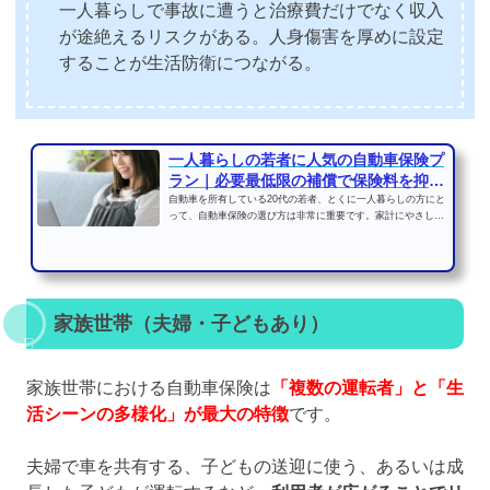
一人暮らしで事故に遭うと治療費だけでなく収入
が途絶えるリスクがある。人身傷害を厚めに設定
することが生活防衛につながる。
一人暮らしの若者に人気の自動車保険プ
ラン｜必要最低限の補償で保険料を抑え
る方法
自動車を所有している20代の若者、とくに一人暮らしの方にと
って、自動車保険の選び方は非常に重要です。家計にやさし
く、かつ万が一の事故に...
家族世帯（夫婦・子どもあり）
家族世帯における自動車保険は
「複数の運転者」と「生
活シーンの多様化」が最大の特徴
です。
夫婦で車を共有する、子どもの送迎に使う、あるいは成