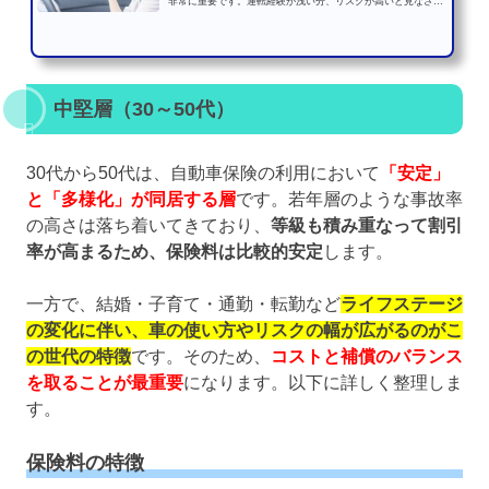
非常に重要です。運転経験が浅い分、リスクが高いと見なされ
て保険料が割高になる...
中堅層（30～50代）
30代から50代は、自動車保険の利用において
「安定」
と「多様化」が同居する層
です。若年層のような事故率
の高さは落ち着いてきており、
等級も積み重なって割引
率が高まるため、保険料は比較的安定
します。
一方で、結婚・子育て・通勤・転勤など
ライフステージ
の変化に伴い、車の使い方やリスクの幅が広がるのがこ
の世代の特徴
です。そのため、
コストと補償のバランス
を取ることが最重要
になります。以下に詳しく整理しま
す。
保険料の特徴