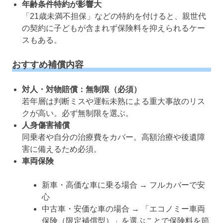
年齢条件特約が影響大
「21歳未満不担保」などの特約を付けると、親世代
の契約に子どもが含まれず保険料を抑えられるケー
スもある。
おすすめ補償内容
対人・対物賠償：無制限（必須）
若年層は判断ミスや運転未熟による重大事故のリス
クが高い。必ず無制限を選ぶ。
人身傷害補償
同乗者や自分の治療費をカバー。高額治療や後遺障
害に備えるため必須。
車両保険
新車・高価な車に乗る場合 → フルカバーで安
心
中古車・安価な車の場合 → 「エコノミー車両
保険（限定補償型）」を選ぶことで保険料を節