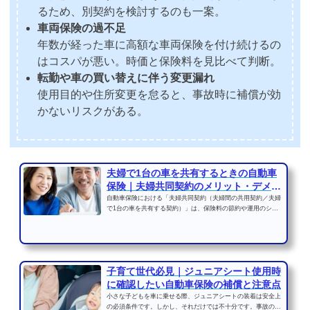
るため、別契約を検討するのも一案。
車両保険の過不足
年数が経った車に高額な車両保険を付け続けるの
はコスパが悪い。時価と保険料を見比べて判断。
転勤や車の買い替えに伴う変更漏れ
使用目的や住所変更を怠ると、事故時に補償が効
かないリスクがある。
夫婦で1台の車を共有するときの自動車
保険｜夫婦共同契約のメリット・デメリ
ット
自動車保険における「夫婦共同契約（夫婦間の共用契約／夫婦
で1台の車を共有する契約）」は、保険料の節約や運用のシン
プル化を目的として検...
子育て世代必見｜ジュニアシート使用時
に確認したい自動車保険の補償と注意点
小さな子どもを車に乗せる際、ジュニアシートの装着は安全上
の必須条件です。しかし、それだけでは不十分です。事故の衝