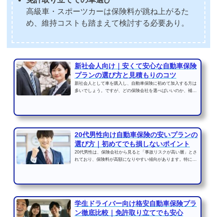
高級車・スポーツカーは保険料が跳ね上がるた
め、維持コストも踏まえて検討する必要あり。
新社会人向け｜安くて安心な自動車保険
プランの選び方と見積もりのコツ
新社会人として車を購入し、自動車保険に初めて加入する方は
多いでしょう。ですが、どの保険会社を選べばいいのか、補償
内容や保険料の違いが...
20代男性向け自動車保険の安いプランの
選び方｜初めてでも損しないポイント
20代男性は、保険会社から見ると「事故リスクが高い層」とさ
れており、保険料が高額になりやすい傾向があります。特に初
めて車を持つ方や社会...
学生ドライバー向け格安自動車保険プラ
ン徹底比較｜免許取り立てでも安心