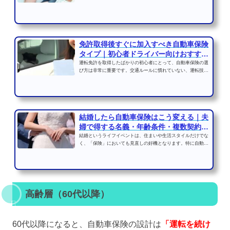
撃は予想以上に大きく...
免許取得後すぐに加入すべき自動車保険
タイプ｜初心者ドライバー向けおすすめ
補償
運転免許を取得したばかりの初心者にとって、自動車保険の選
び方は非常に重要です。交通ルールに慣れていない、運転技術
が未熟といったリスク...
結婚したら自動車保険はこう変える｜夫
婦で得する名義・年齢条件・複数契約割
引の...
結婚というライフイベントは、住まいや生活スタイルだけでな
く、「保険」においても見直しの好機となります。特に自動車
保険は、家族構成や車...
高齢層（60代以降）
60代以降になると、自動車保険の設計は
「運転を続け