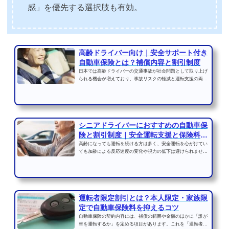
感」を優先する選択肢も有効。
高齢ドライバー向け｜安全サポート付き
自動車保険とは？補償内容と割引制度
日本では高齢ドライバーの交通事故が社会問題として取り上げ
られる機会が増えており、事故リスクの軽減と運転支援の両立
が求められています。...
シニアドライバーにおすすめの自動車保
険と割引制度｜安全運転支援と保険料を
両立...
高齢になっても運転を続ける方は多く、安全運転を心がけてい
ても加齢による反応速度の変化や視力の低下は避けられませ
ん。だからこそ、シニア...
運転者限定割引とは？本人限定・家族限
定で自動車保険料を抑えるコツ
自動車保険の契約内容には、補償の範囲や金額のほかに「誰が
車を運転するか」を定める項目があります。これを「運転者限