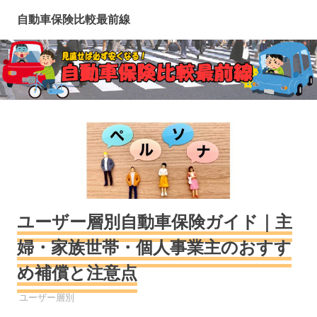
コ
自動車保険比較最前線
ン
テ
ン
ツ
へ
ス
キ
ッ
プ
ユーザー層別自動車保険ガイド｜主
婦・家族世帯・個人事業主のおすす
め補償と注意点
自動車保険
ユーザー層別